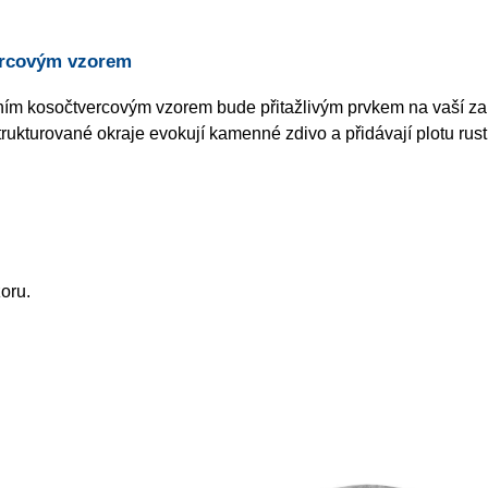
ercovým vzorem
m kosočtvercovým vzorem bude přitažlivým prvkem na vaší zah
trukturované okraje evokují kamenné zdivo a přidávají plotu rust
oru.