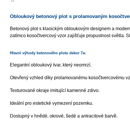
Obloukový betonový plot s prolamovaným kosočtv
Betonový plot s klasickým obloukovým designem a moderní
zatímco kosočtvercový vzor zajišťuje propustnost světla. S
Hlavní výhody betonového plotu dekor 7a:
Elegantní obloukový tvar, který neomrzí.
Otevřený vzhled díky prolamovanému kosočtvercovému vz
Texturované okraje imitující kamenné zdivo.
Ideální pro estetické vymezení pozemku.
Dostupný v hnědé, okrové, šedé a antracitové barvě.