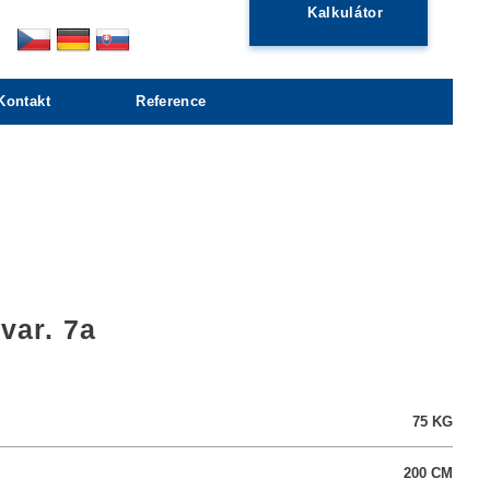
Kalkulátor
Kontakt
Reference
var. 7a
75
KG
200
CM