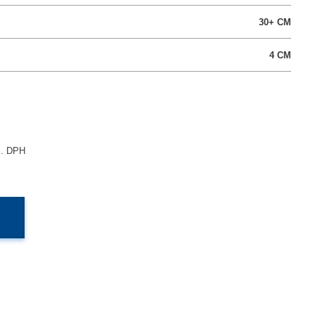
30+
CM
4
CM
č. DPH