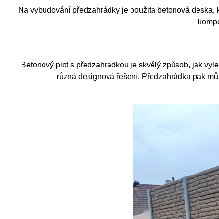
Na vybudování předzahrádky je použita betonová deska, kt
kompo
Betonový plot s předzahradkou je skvělý způsob, jak vyl
různá designová řešení.
Předzahrádka pak může