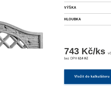
VÝŠKA
HLOUBKA
743 Kč/ks
v
bez DPH
614 Kč
Vložit do kalkulátoru