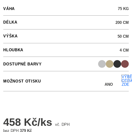
VÁHA
75
KG
DÉLKA
200
CM
VÝŠKA
50
CM
HLOUBKA
4
CM
DOSTUPNÉ BARVY
VÝB
OTIS
MOŽNOST OTISKU
ANO
ZDE
458 Kč/ks
vč. DPH
bez DPH
379 Kč