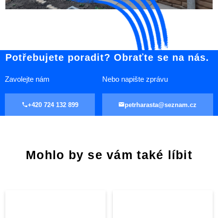
Potřebujete poradit? Obraťte se na nás.
Zavolejte nám
Nebo napište zprávu
+420 724 132 899
petrharasta@seznam.cz
Mohlo by se vám také líbit