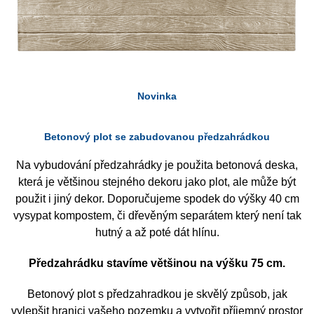
Novinka
Betonový plot se zabudovanou předzahrádkou
Na vybudování předzahrádky je použita betonová deska,
která je většinou stejného dekoru jako plot, ale může být
použit i jiný dekor. Doporučujeme spodek do výšky 40 cm
vysypat kompostem, či dřevěným separátem který není tak
hutný a až poté dát hlínu.
Předzahrádku stavíme většinou na výšku 75 cm.
Betonový plot s předzahradkou je skvělý způsob, jak
vylepšit hranici vašeho pozemku a vytvořit příjemný prostor