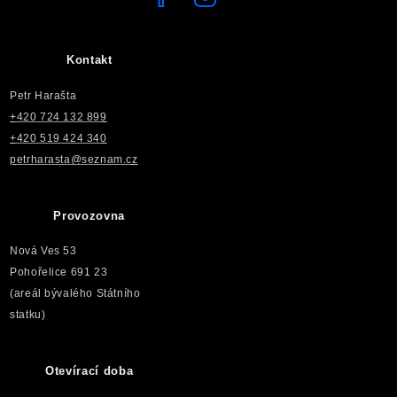
Kontakt
Petr Harašta
+420 724 132 899
+420 519 424 340
petrharasta@seznam.cz
Provozovna
Nová Ves 53
Pohořelice 691 23
(areál bývalého Státního
statku)
Otevírací doba