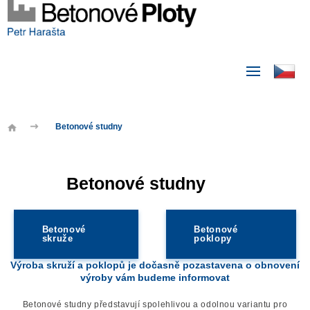
Betonové studny
Betonové studny
Betonové
Betonové
skruže
poklopy
Výroba skruží a poklopů je dočasně pozastavena o obnovení
výroby vám budeme informovat
Betonové studny představují spolehlivou a odolnou variantu pro