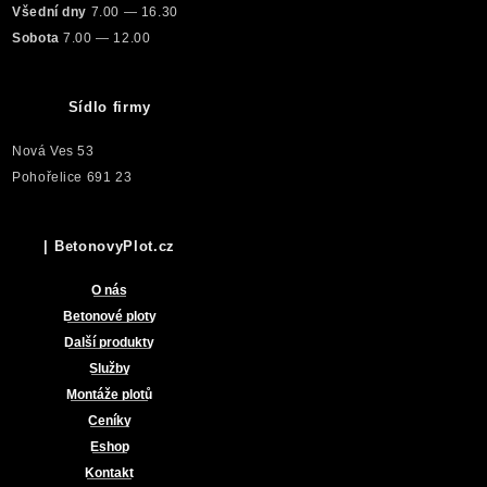
Všední dny
7.00 — 16.30
Sobota
7.00 — 12.00
Sídlo firmy
Nová Ves 53
Pohořelice 691 23
| BetonovyPlot.cz
O nás
Betonové ploty
Další produkty
Služby
Montáže plotů
Ceníky
Eshop
Kontakt