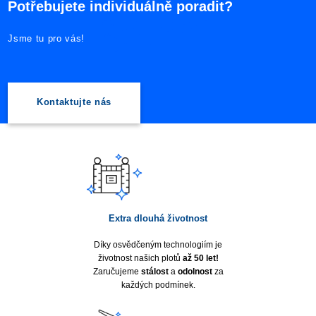
Potřebujete individuálně poradit?
Jsme tu pro vás!
Kontaktujte nás
Extra dlouhá životnost
Díky osvědčeným technologiím je
životnost našich plotů
až 50 let!
Zaručujeme
stálost
a
odolnost
za
každých podmínek.