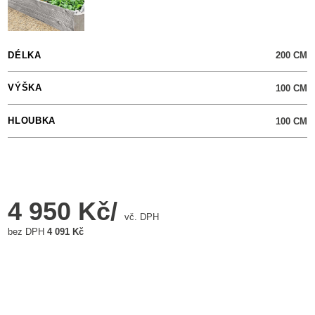
DÉLKA
200
CM
VÝŠKA
100
CM
HLOUBKA
100
CM
4 950 Kč/
vč. DPH
bez DPH
4 091 Kč