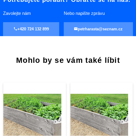
Zavolejte nám
Nebo napište zprávu
+420 724 132 899
petrharasta@seznam.cz
Mohlo by se vám také líbit