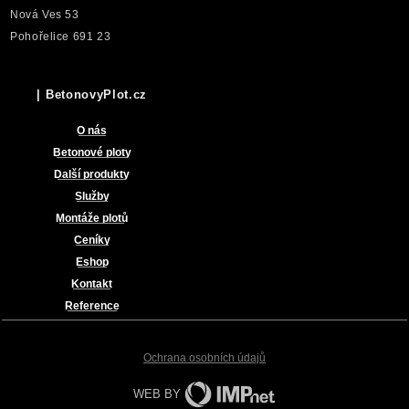
Nová Ves 53
Pohořelice 691 23
| BetonovyPlot.cz
O nás
Betonové ploty
Další produkty
Služby
Montáže plotů
Ceníky
Eshop
Kontakt
Reference
Ochrana osobních údajů
WEB BY