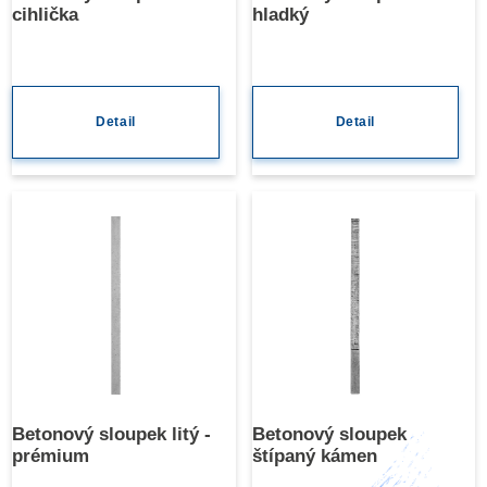
cihlička
hladký
Detail
Detail
Betonový sloupek litý -
Betonový sloupek
prémium
štípaný kámen