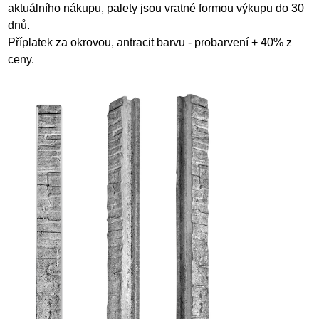
aktuálního nákupu, palety jsou vratné formou výkupu do 30
dnů.
Příplatek za okrovou, antracit barvu - probarvení + 40% z
ceny.