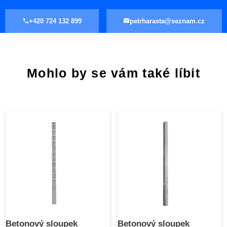
+420 724 132 899
petrharasta@seznam.cz
Mohlo by se vám také líbit
Betonový sloupek
Betonový sloupek