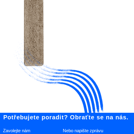
Potřebujete poradit? Obraťte se na nás.
Zavolejte nám
Nebo napište zprávu