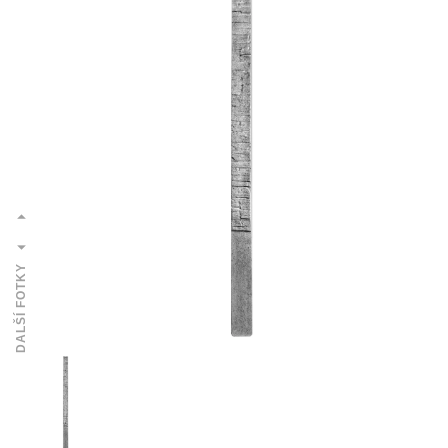
DALŠÍ FOTKY