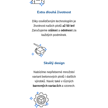
Extra dlouhá životnost
Díky osvědčeným technologiím je
životnost našich plotů
až 50 let!
Zaručujeme
stálost
a
odolnost
za
každých podmínek.
Skvělý design
Nabízíme nepřeberné množství
variant betonových plotů i dalších
výrobků. Navíc také v různých
barevných variacích
a vzorech.