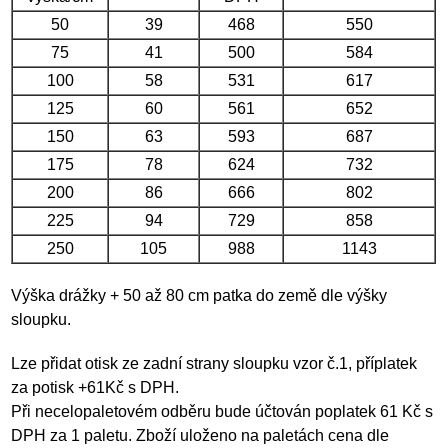
50
39
468
550
75
41
500
584
100
58
531
617
125
60
561
652
150
63
593
687
175
78
624
732
200
86
666
802
225
94
729
858
250
105
988
1143
Výška drážky + 50 až 80 cm patka do země dle výšky
sloupku.
Lze přidat otisk ze zadní strany sloupku vzor č.1, příplatek
za potisk +61Kč s DPH.
Při necelopaletovém odběru bude účtován poplatek 61 Kč s
DPH za 1 paletu. Zboží uloženo na paletách cena dle