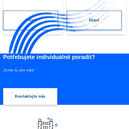
Detail
Detail
Potřebujete individuálně poradit?
Jsme tu pro vás!
Kontaktujte nás