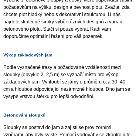
požadavkům na výšku, design a pevnost plotu. Zvažte, zda
chcete plot hladký nebo s dekorativní strukturou. U nás
najdete skutečně široký výběr různých designů a variant
betonového plotu. Stačí si pouze vybrat. Rádi vám
doporučíme optimální řešení pro váš pozemek.
Výkop základových jam
Podle vyznačené trasy a požadované vzdálenosti mezi
sloupky (obvykle 2–2,5 m) se vyznačí místo pro výkop
základových jam. Vyhloubí se jámy o průměru cca 30–40
cm a hloubce odpovídající nezámrzné hloubce. Dno jam se
vysype vrstvou štěrku pro lepší odvodnění.
Betonování sloupků
Sloupky se postaví do jam a zajistí se provizorními
vzpěrami, aby byly svisle. Pomocí vodováhy se zkontrolujte