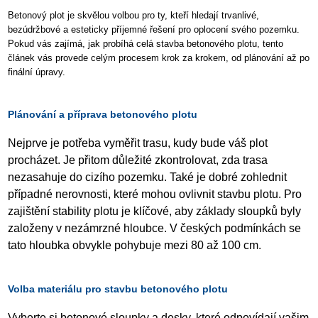
Betonový plot je skvělou volbou pro ty, kteří hledají trvanlivé,
bezúdržbové a esteticky příjemné řešení pro oplocení svého pozemku.
Pokud vás zajímá, jak probíhá celá stavba betonového plotu, tento
článek vás provede celým procesem krok za krokem, od plánování až po
finální úpravy.
Plánování a příprava betonového plotu
Nejprve je potřeba vyměřit trasu, kudy bude váš plot
procházet. Je přitom důležité zkontrolovat, zda trasa
nezasahuje do cizího pozemku. Také je dobré zohlednit
případné nerovnosti, které mohou ovlivnit stavbu plotu. Pro
zajištění stability plotu je klíčové, aby základy sloupků byly
založeny v nezámrzné hloubce. V českých podmínkách se
tato hloubka obvykle pohybuje mezi 80 až 100 cm.
Volba materiálu pro stavbu betonového plotu
Vyberte si betonové sloupky a desky, které odpovídají vašim