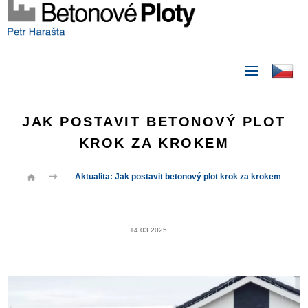
JAK POSTAVIT BETONOVÝ PLOT
KROK ZA KROKEM
Aktualita: Jak postavit betonový plot krok za krokem
14.03.2025