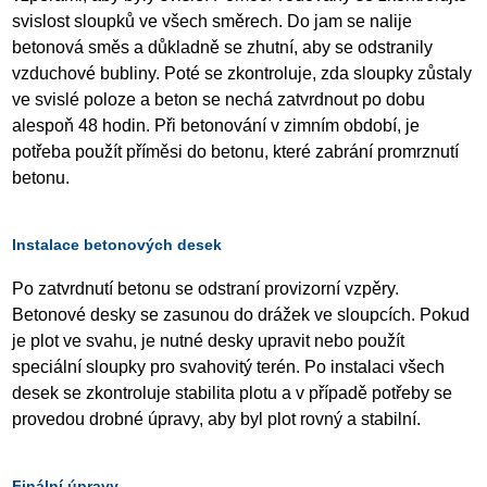
svislost sloupků ve všech směrech. Do jam se nalije
betonová směs a důkladně se zhutní, aby se odstranily
vzduchové bubliny. Poté se zkontroluje, zda sloupky zůstaly
ve svislé poloze a beton se nechá zatvrdnout po dobu
alespoň 48 hodin. Při betonování v zimním období, je
potřeba použít příměsi do betonu, které zabrání promrznutí
betonu.
Instalace betonových desek
Po zatvrdnutí betonu se odstraní provizorní vzpěry.
Betonové desky se zasunou do drážek ve sloupcích. Pokud
je plot ve svahu, je nutné desky upravit nebo použít
speciální sloupky pro svahovitý terén. Po instalaci všech
desek se zkontroluje stabilita plotu a v případě potřeby se
provedou drobné úpravy, aby byl plot rovný a stabilní.
Finální úpravy