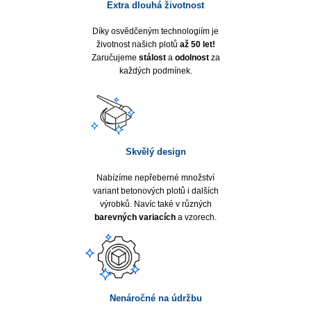
Extra dlouhá životnost
Díky osvědčeným technologiím je
životnost našich plotů
až 50 let!
Zaručujeme
stálost
a
odolnost
za
každých podmínek.
Skvělý design
Nabízíme nepřeberné množství
variant betonových plotů i dalších
výrobků. Navíc také v různých
barevných variacích
a vzorech.
Nenáročné na údržbu