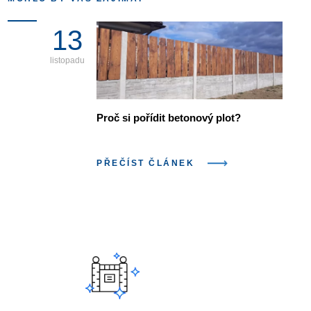
13
listopadu
Proč si pořídit betonový plot?
PŘEČÍST ČLÁNEK