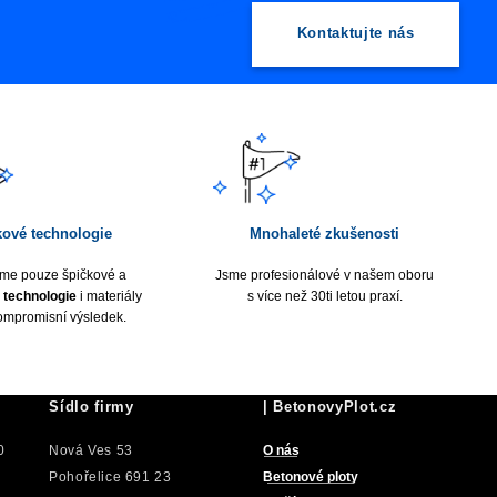
Kontaktujte nás
kové technologie
Mnohaleté zkušenosti
me pouze špičkové a
Jsme profesionálové v našem oboru
 technologie
i materiály
s více než 30ti letou praxí.
ompromisní výsledek.
Sídlo firmy
| BetonovyPlot.cz
0
Nová Ves 53
O nás
Pohořelice 691 23
Betonové ploty