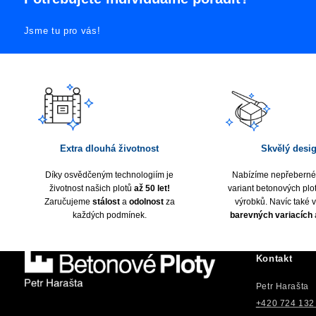
Jsme tu pro vás!
Extra dlouhá životnost
Skvělý desi
Díky osvědčeným technologiím je
Nabízíme nepřeberné
životnost našich plotů
až 50 let!
variant betonových plot
Zaručujeme
stálost
a
odolnost
za
výrobků. Navíc také 
každých podmínek.
barevných variacích
Kontakt
Petr Harašta
+420 724 132