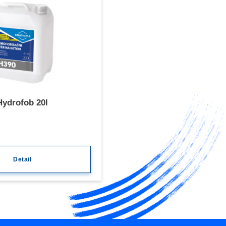
Hydrofob 20l
Detail