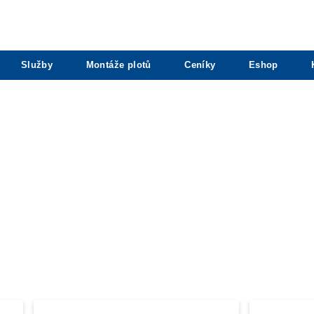
Služby
Montáže plotů
Ceníky
Eshop