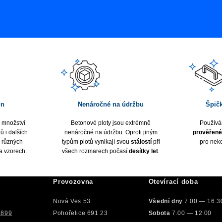
gn
Nenáročné na údržbu
Špič
 množství
Betonové ploty jsou extrémně
Používá
ů i dalších
nenáročné na údržbu. Oproti jiným
prověřené
v různých
typům plotů vynikají svou
stálostí
při
pro nek
a vzorech.
všech rozmarech počasí
desítky let
.
Provozovna
Otevírací doba
Nová Ves 53
Všední dny
7.00 — 16.3
 899
Pohořelice 691 23
Sobota
7.00 — 12.00